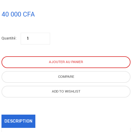
température de fonctionnement de 0°C à 85°C, elle garantit stabilité et
40 000
CFA
fiabilité. Idéale pour une mise à niveau rapide, cette barrette Kingston KCP
est une solution efficace pour booster les performances de votre
ordinateur portable.
Quantité:
AJOUTER AU PANIER
COMPARE
ADD TO WISHLIST
DESCRIPTION