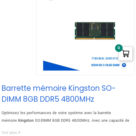
0
Barrette mémoire Kingston SO-
DIMM 8GB DDR5 4800MHz
Optimisez les performances de votre système avec la barrette
mémoire
Kingston
SO-DIMM 8GB DDR5 4800MHz. Avec une capacité de
8GB et une vitesse de 4800MT/s, cette RAM DDR5 offre une réactivité
Voir plus
accrue. Le format SODIMM facilite l’installation. Non-ECC et dotée d’une