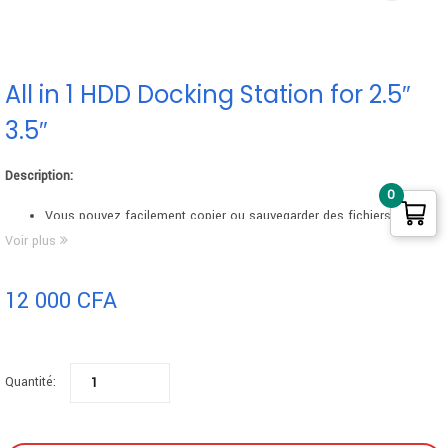
All in 1 HDD Docking Station for 2.5″
3.5″
Description:
0
Vous pouvez facilement copier ou sauvegarder des fichiers à partir
de disques durs/de cartes, sans avoir besoin d’acheter des boîtiers
Voir plus
externes ou un lecteur de carte
;
Fonctions de lecteur de carte intégrées, prend en charge la plupart
12 000
CFA
des cartes mémoire, par exemple : cartes CF, MS, SD, TF… ;
Prise en charge des interfaces USB2.1, USB1.1, SATAI, SATA II et
ESATA ;
Quantité:
La transmission USB 2.0 haute vitesse atteint 480 Mbps, interface
SATA II jusqu’à 3 GBPS ;
Prend en charge TOUS les disques durs 2,5/3,5 SATA et 2,5/3,5 IDE,