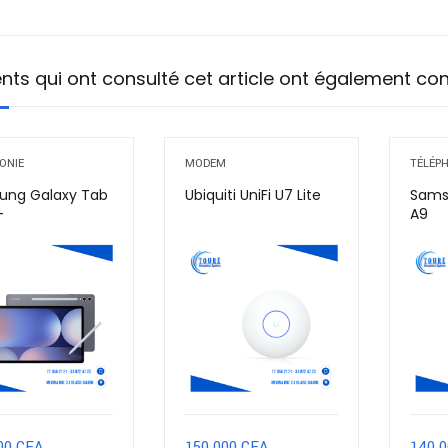
ients qui ont consulté cet article ont également co
ONIE
MODEM
TÉLÉP
ung Galaxy Tab
Ubiquiti UniFi U7 Lite
Sams
+
A9
00
CFA
150 000
CFA
140 