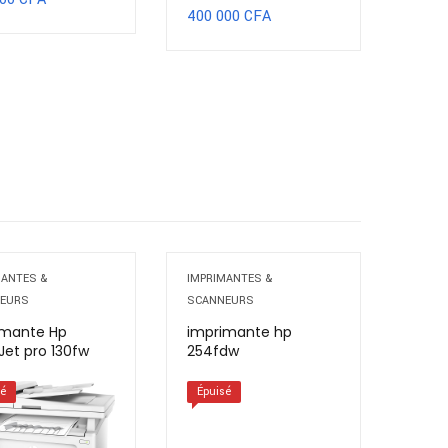
400 000
CFA
MANTES &
IMPRIMANTES &
EURS
SCANNEURS
imante Hp
imprimante hp
Jet pro 130fw
254fdw
sé
Épuisé