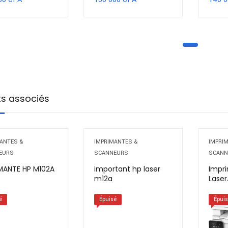
ts associés
ANTES &
IMPRIMANTES &
IMPRI
EURS
SCANNEURS
SCANN
MANTE HP M102A
important hp laser
Impr
m12a
Laser
é
Épuisé
Épui