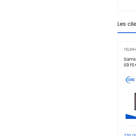
Les cl
TÉLÉPH
Sams
S9 FE
230 0