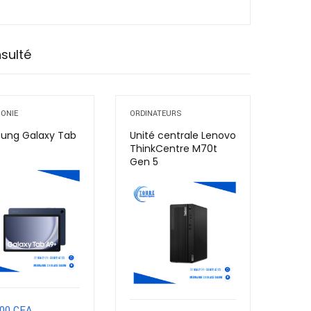
nsulté
HONIE
ORDINATEURS
ung Galaxy Tab
Unité centrale Lenovo
ThinkCentre M70t
Gen 5
000
CFA