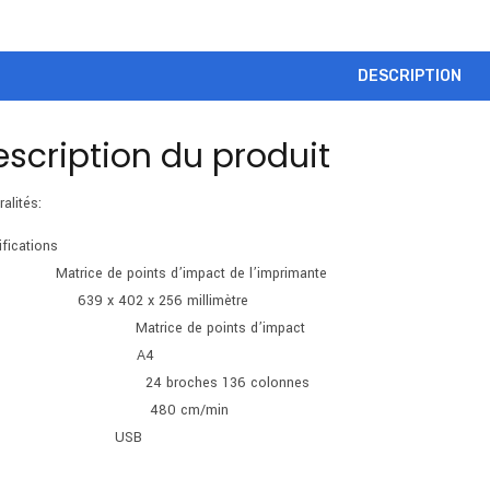
DESCRIPTION
escription du produit
alités:
fications
Matrice de points d’impact de l’imprimante
Gentil
639 x 402 x 256 millimètre
Dimension
Matrice de points d’impact
Méthode d’impression
A4
Max. Quantité de papier
24 broches 136 colonnes
Résolution d’impression
480 cm/min
Vitesse d’impression N/B
USB
Type de connexion
Compatibilité avec les systèmes d’exploitation Windows 2000 / Moi /XP / Vista / 7 / 8 / 8.1 / 10