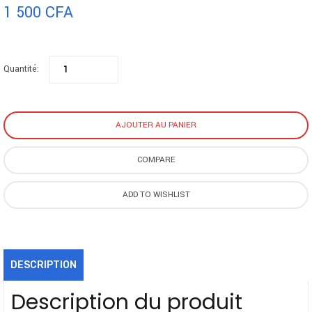
1 500
CFA
Conçu pour votre confort : L’arche allongée et la forme profilée
offrent un contrôle détendu pour les utilisateurs droitiers ou
Quantité:
gauchers
En insérant le cordon USB, vous alimentez votre souris et évitez de
remplacer les piles
Naviguez avec les 3 boutons de commande pratiques et la molette
AJOUTER AU PANIER
de défilement centrale
La technologie de suivi optique offre un suivi idéal sur la plupart des
COMPARE
surfaces pour un contrôle précis et fluide
ADD TO WISHLIST
DESCRIPTION
Description du produit