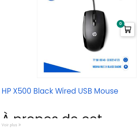
0
HP X500 Black Wired USB Mouse
À propos de cet
Voir plus
article