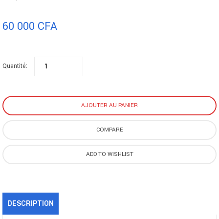
Installation facile : aucune compétence informatique requise. Guides
pratiques disponibles sur le site de Crucial
60 000
CFA
Compatibilité garantie lorsque vous utilisez le Scanner Système ou
l’outil Crucial Advisor
La qualité et la fiabilité de Micron reposent sur des tests avancés au
niveau du composant et du module, mais également sur 42 années
Quantité:
d’expertise en matière de mémoire
Type ECC = Non-ECC, Facteur de forme = SODIMM, Nombre de
broches = 260 broches, Vitesse PC = PC4-21300, Tension = 1,2V,
AJOUTER AU PANIER
Rang et Configuration = 1Rx8 ou 2Rx8
Timings étendus: 19-19-19
COMPARE
ADD TO WISHLIST
DESCRIPTION