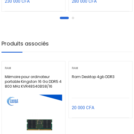
230 000
CFA
280 000
CFA
Produits associés
RAM
RAM
Mémoire pour ordinateur
Ram Desktop 4gb DDR3
portable Kingston 16 Go DDR5 4
800 MHz KVR48S40BS8/16
20 000
CFA