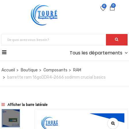
0
0
Tous les départements
Accueil
Boutique
Composants
RAM
barrette ram 16goDDR4-2666 sodimm crucial basics
Afficher la barre latérale